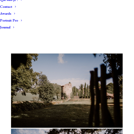
l’Auvergne et partout en
Contact
France pour réaliser votre
Awards
Portrait Pro
reportage de mariage
Journal