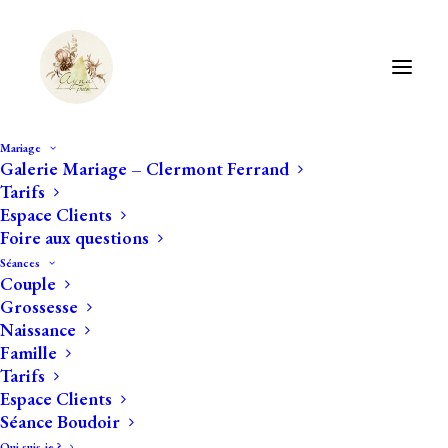
Mariage
Galerie Mariage – Clermont Ferrand
Tarifs
Mariage au Château de
Espace Clients
Foire aux questions
Bois-Rigaud
Séances
Couple
Grossesse
Naissance
Famille
Photographe de Mariage à
Tarifs
Clermont-Ferrand et dans sa
Espace Clients
Séance Boudoir
région, je me déplace sur toute
Qui suis-je ?