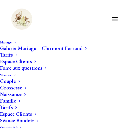
Mariage
Galerie Mariage – Clermont Ferrand
Tarifs
Espace Clients
Foire aux questions
Séances
Des photos imprimées : le
Couple
Grossesse
meilleur des souvenirs !
Naissance
Famille
Tarifs
Espace Clients
Je ne le répéterais jamais assez souvent !
Séance Boudoir
Qui suis-je ?