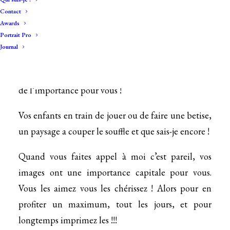
IMPRIMEZ VOS PHOTOS !
Contact
Awards
A l’heure du tout numérique, on a des centaines de
Portrait Pro
photos sur nos smartphone, sur nos ordinateurs …
Journal
des milliers d’images qu’on ne prend jamais la
peine de regarder ! Pourtant, ces photos elles ont
de l’importance pour vous !
Vos enfants en train de jouer ou de faire une betise,
un paysage a couper le souffle et que sais-je encore !
Quand vous faites appel à moi c’est pareil, vos
images ont une importance capitale pour vous.
Vous les aimez vous les chérissez ! Alors pour en
profiter un maximum, tout les jours, et pour
longtemps imprimez les !!!