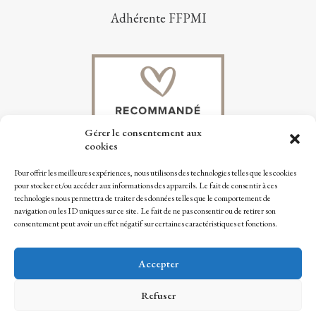
Adhérente FFPMI
Gérer le consentement aux
cookies
Pour offrir les meilleures expériences, nous utilisons des technologies telles que les cookies
pour stocker et/ou accéder aux informations des appareils. Le fait de consentir à ces
technologies nous permettra de traiter des données telles que le comportement de
navigation ou les ID uniques sur ce site. Le fait de ne pas consentir ou de retirer son
consentement peut avoir un effet négatif sur certaines caractéristiques et fonctions.
Tous droits réservés – Mentions légales
//
Accepter
Conditions Générales de Ventes
//
Politique
de confidentialité
Refuser